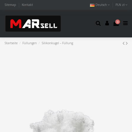
Sitemap
Kontakt
Deutsch
PLN zł
0
Startseite
Füllungen
Silikonkugel – Füllung