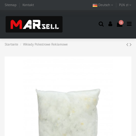
Sitemap
Kontakt
Deutsch
PLN zł
0
Startseite
Wkłady Poliestrowe Reklamowe