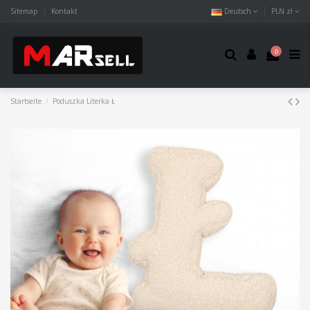
Sitemap
Kontakt
Deutsch
PLN zł
0
Startseite
Poduszka Literka Ł