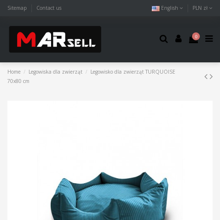
Sitemap
Contact us
English
PLN zł
0
Home
Legowiska dla zwierząt
Legowisko dla zwierząt TURQUOISE
70x80 cm