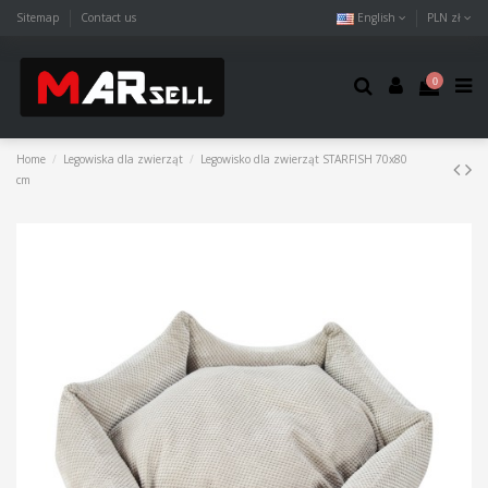
Sitemap
Contact us
English
PLN zł
0
Home
Legowiska dla zwierząt
Legowisko dla zwierząt STARFISH 70x80
cm