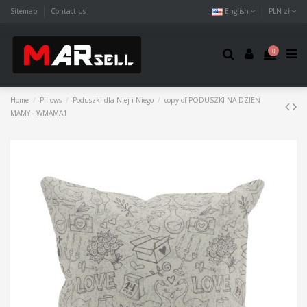
Sitemap
Contact us
English
PLN zł
0
Home
Pillows
Poduszki dla Niej i Niego
copy of PODUSZKI NA DZIEŃ
MAMY - WMAMA1