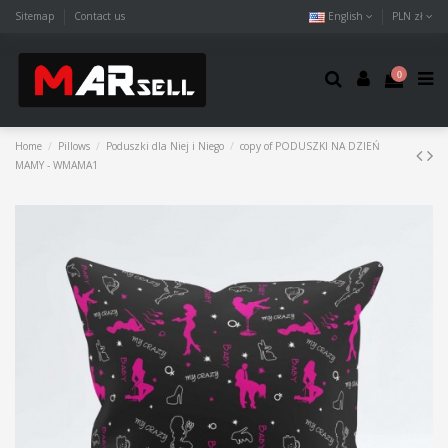
Sitemap
Contact us
English
PLN zł
0
Home
Pillows
Poduszki dla Niej i Niego
copy of PODUSZKI NA DZIEŃ
MAMY - WMAMA1