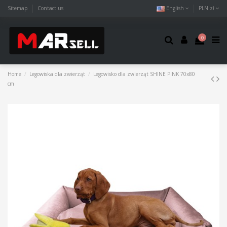
Sitemap
Contact us
English
PLN zł
0
Home
Legowiska dla zwierząt
Legowisko dla zwierząt SHINE PINK 70x80
cm