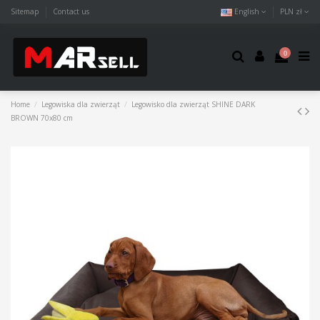
Sitemap
Contact us
English
PLN zł
0
Home
Legowiska dla zwierząt
Legowisko dla zwierząt SHINE DARK
BROWN 70x80 cm