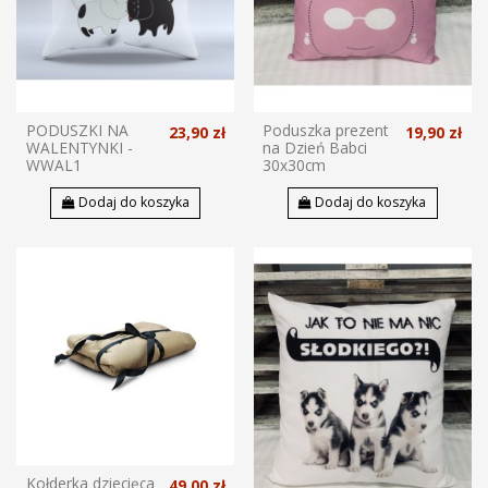
PODUSZKI NA
Poduszka prezent
23,90 zł
19,90 zł
WALENTYNKI -
na Dzień Babci
WWAL1
30x30cm
Dodaj do koszyka
Dodaj do koszyka
Kołderka dziecięca
49,00 zł