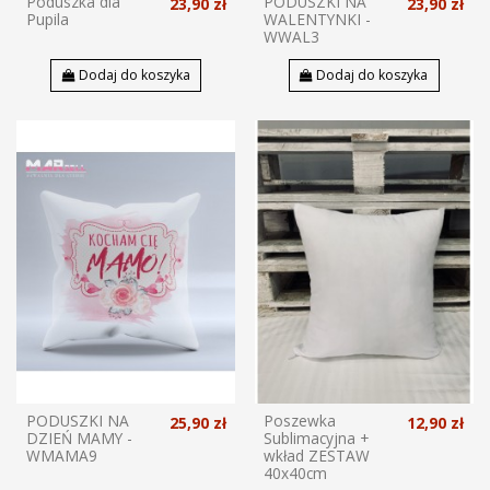
Poduszka dla
PODUSZKI NA
23,90 zł
23,90 zł
Pupila
WALENTYNKI -
WWAL3
Dodaj do koszyka
Dodaj do koszyka
PODUSZKI NA
Poszewka
25,90 zł
12,90 zł
DZIEŃ MAMY -
Sublimacyjna +
WMAMA9
wkład ZESTAW
40x40cm