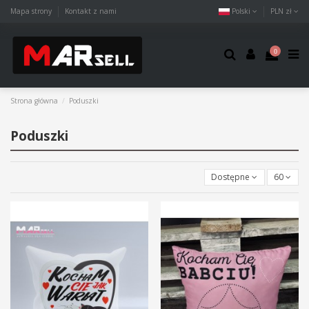
Mapa strony
Kontakt z nami
Polski
PLN zł
0
Strona główna
Poduszki
Poduszki
Dostępne
60