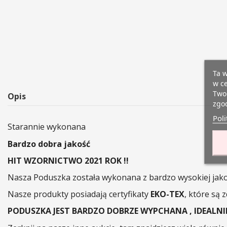
Ta w
w ce
Twoi
Opis
zgod
Poli
Starannie wykonana
Bardzo dobra jakość
HIT WZORNICTWO 2021 ROK !!
Nasza Poduszka została wykonana z bardzo wysokiej jako
Nasze produkty posiadają certyfikaty
EKO-TEX
, które są 
PODUSZKA JEST BARDZO DOBRZE WYPCHANA , IDEALN