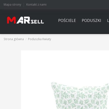
Mapa strony
Kontakt z nami
POŚCIELE
PODUSZKI
Strona główna
Poduszka Kwiaty