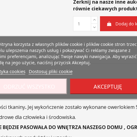
Zerknij na nasze inne auk
równie ciekawych produk
Dodaj do 
itryna korzysta z własnych plików cookie i plików cookie stron trzec
lu ulepszenia naszych usług i pokazywać Ci reklamy związane z
mi preferencjami, analizując Twoje nawyki nawigacja. Aby wyrazić
ę na jego użycie, naciśnij przycisk Akceptuj.
tyka cookies
Dostosuj pliki cookie
ODRZUĆ WSZYSTKO
AKCEPTUJĘ
ści tkaniny
.
Jej wykończenie zostało wykonane owerlokiem 
zdrowe dla człowieka i środowiska.
IE BĘDZIE PASOWAŁA DO WNĘTRZA NASZEGO DOMU , OG