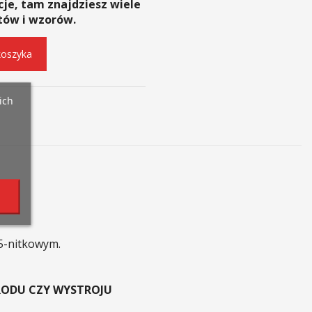
cje, tam znajdziesz wiele
tów i wzorów.
koszyka
ich
5-nitkowym.
RODU CZY WYSTROJU