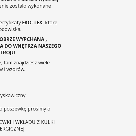
enie zostało wykonane
ertyfikaty
EKO-TEX
, które
rodowiska.
DOBRZE WYPCHANA ,
AŁA DO WNĘTRZA NASZEGO
STROJU
, tam znajdziesz wiele
w i wzorów.
yskawiczny
two poszewkę prosimy o
WKI I WKŁADU Z KULKI
ERGICZNEJ