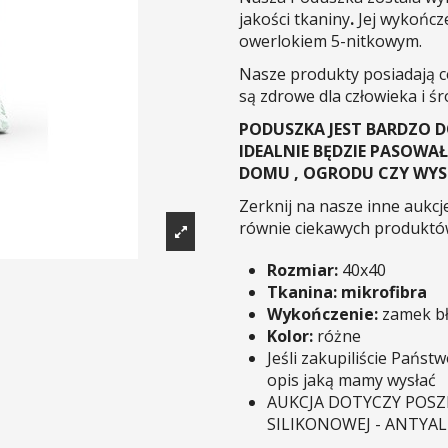
jakości tkaniny
.
Jej wykończ
owerlokiem 5-nitkowym.
Nasze produkty posiadają c
są zdrowe dla człowieka i ś
PODUSZKA JEST BARDZO 
IDEALNIE BĘDZIE PASOW
DOMU , OGRODU CZY WY
Zerknij na nasze inne aukcje
równie ciekawych produktó
Rozmiar:
40x40
Tkanina: mikrofibra
Wykończenie:
zamek bł
Kolor:
różne
Jeśli zakupiliście Pańs
opis jaką mamy wysłać
AUKCJA DOTYCZY POSZE
SILIKONOWEJ - ANTYAL