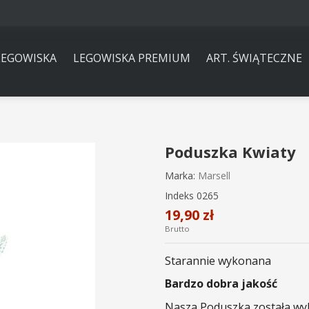
LEGOWISKA
LEGOWISKA PREMIUM
ART. ŚWIĄTECZNE
Poduszka Kwiaty
Marka:
Marsell
Indeks
0265
19,90 zł
Brutto
Starannie wykonana
Bardzo dobra jakość
Nasza Poduszka została wy