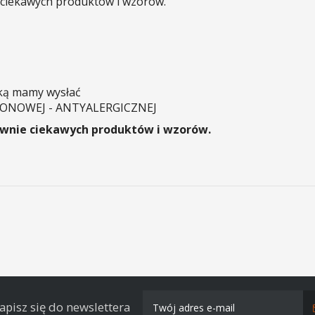
e ciekawych produktów i wzorów.
aką mamy wysłać
KONOWEJ - ANTYALERGICZNEJ
równie ciekawych produktów i wzorów.
apisz się do newslettera