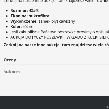
Zerknij na nasze inne aukcje, tam znajdziesz wiele równi
Rozmiar:
40x40
Tkanina: mikrofibra
Wykończenie:
zamek błyskawiczny
Kolor:
różne
Jeśli zakupiliście Państwo poszewkę prosimy o opis j
AUKCJA DOTYCZY POSZEWKI I WKŁADU Z KULKI SILI
Zerknij na nasze inne aukcje, tam znajdziesz wiele 
Oceny
Brak ocen
Z