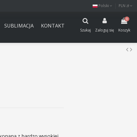
Polski
PLN zł
0
SUBLIMACJA
KONTAKT
Szukaj
Zaloguj się
Koszyk
konana z bardzo wysokiej